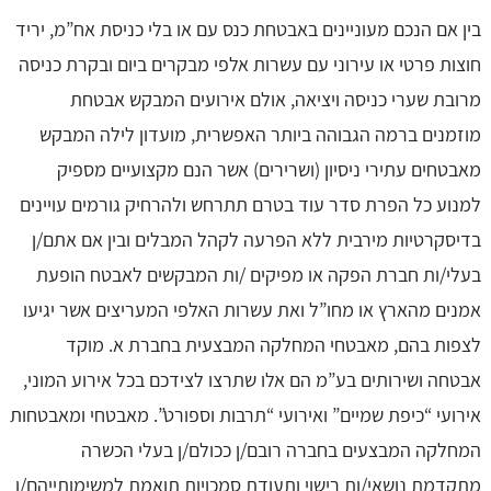
בין אם הנכם מעוניינים באבטחת כנס עם או בלי כניסת אח”מ, יריד
חוצות פרטי או עירוני עם עשרות אלפי מבקרים ביום ובקרת כניסה
מרובת שערי כניסה ויציאה, אולם אירועים המבקש אבטחת
מוזמנים ברמה הגבוהה ביותר האפשרית, מועדון לילה המבקש
מאבטחים עתירי ניסיון (ושרירים) אשר הנם מקצועיים מספיק
למנוע כל הפרת סדר עוד בטרם תתרחש ולהרחיק גורמים עויינים
בדיסקרטיות מירבית ללא הפרעה לקהל המבלים ובין אם אתם/ן
בעלי/ות חברת הפקה או מפיקים /ות המבקשים לאבטח הופעת
אמנים מהארץ או מחו”ל ואת עשרות האלפי המעריצים אשר יגיעו
לצפות בהם, מאבטחי המחלקה המבצעית בחברת א. מוקד
אבטחה ושירותים בע”מ הם אלו שתרצו לצידכם בכל אירוע המוני,
אירועי “כיפת שמיים” ואירועי “תרבות וספורט”. מאבטחי ומאבטחות
המחלקה המבצעים בחברה רובם/ן ככולם/ן בעלי הכשרה
מתקדמת נושאי/ות רישוי ותעודת סמכויות תואמת למשימותייהם/ן