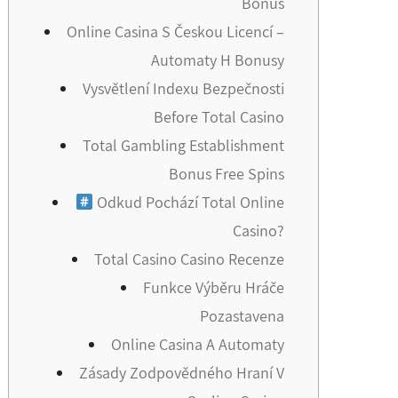
Bonus
Online Casina S Českou Licencí –
Automaty H Bonusy
Vysvětlení Indexu Bezpečnosti
Before Total Casino
Total Gambling Establishment
Bonus Free Spins
Odkud Pochází Total Online
Casino?
Total Casino Casino Recenze
Funkce Výběru Hráče
Pozastavena
Online Casina A Automaty
Zásady Zodpovědného Hraní V