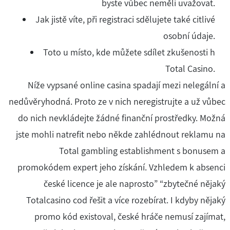
byste vůbec neměli uvažovat.
Jak jistě víte, při registraci sdělujete také citlivé
osobní údaje.
Toto u místo, kde můžete sdílet zkušenosti h
Total Casino.
Níže vypsané online casina spadají mezi nelegální a
nedůvěryhodná. Proto ze v nich neregistrujte a už vůbec
do nich nevkládejte žádné finanční prostředky. Možná
jste mohli natrefit nebo někde zahlédnout reklamu na
Total gambling establishment s bonusem a
promokódem expert jeho získání. Vzhledem k absenci
české licence je ale naprosto” “zbytečné nějaký
Totalcasino cod řešit a více rozebírat. I kdyby nějaký
promo kód existoval, české hráče nemusí zajímat,