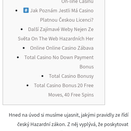
On-line Casinu
Jak Poznám Jestli Má Casino
Platnou Českou Licenci?
Další Zajímavé Weby Nejen Ze
Světa On The Web Hazardních Her
Online Online Casino Zábava
Total Casino No Down Payment
Bonus
Total Casino Bonusy
Total Casino Bonus 20 Free
Moves, 40 Free Spins
Hned na úvod si musíme ujasnit, jakými pravidly ze řídí
český Hazardní zákon. Z něj vyplývá, že poskytovat