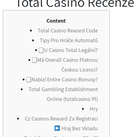
Total Casino Recenze
Content
Total Casino Reward Code
Tipy Pro Hráče Automatů
⃣ U Casino Total Legální?
⃣ Má Overall Casino Platnou
Českou Licenci?
⃣ Nabízí Entire Casino Bonusy?
Total Gambling Establishment
Online (totalcasino Pl)
Hry
Cz Casinos Reward Za Registraci
Hraj Bez Vkladu