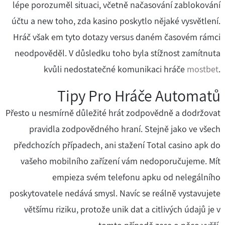
lépe porozuměl situaci, včetně načasování zablokování
účtu a new toho, zda kasino poskytlo nějaké vysvětlení.
Hráč však em tyto dotazy versus daném časovém rámci
neodpověděl. V důsledku toho byla stížnost zamítnuta
kvůli nedostatečné komunikaci hráče
mostbet
.
Tipy Pro Hráče Automatů
Přesto u nesmírně důležité hrát zodpovědně a dodržovat
pravidla zodpovědného hraní. Stejně jako ve všech
předchozích případech, ani stažení Total casino apk do
vašeho mobilního zařízení vám nedoporučujeme. Mít
empieza svém telefonu apku od nelegálního
poskytovatele nedává smysl. Navíc se reálně vystavujete
většímu riziku, protože unik dat a citlivých údajů je v