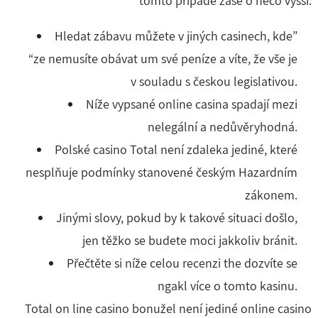
tomto případě zase o něco vyšší.
Hledat zábavu můžete v jiných casinech, kde”
“ze nemusíte obávat um své peníze a víte, že vše je
v souladu s českou legislativou.
Níže vypsané online casina spadají mezi
nelegální a nedůvěryhodná.
Polské casino Total není zdaleka jediné, které
nesplňuje podmínky stanovené českým Hazardním
zákonem.
Jinými slovy, pokud by k takové situaci došlo,
jen těžko se budete moci jakkoliv bránit.
Přečtěte si níže celou recenzi the dozvíte se
ngakl více o tomto kasinu.
Total on line casino bonužel není jediné online casino