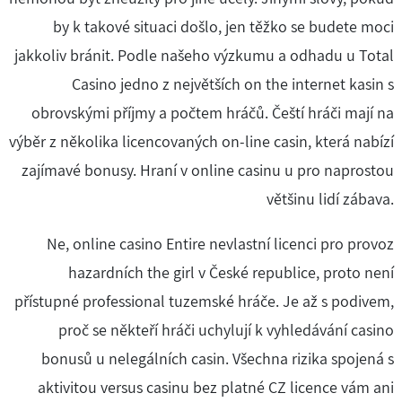
by k takové situaci došlo, jen těžko se budete moci
jakkoliv bránit. Podle našeho výzkumu a odhadu u Total
Casino jedno z největších on the internet kasin s
obrovskými příjmy a počtem hráčů. Čeští hráči mají na
výběr z několika licencovaných on-line casin, která nabízí
zajímavé bonusy. Hraní v online casinu u pro naprostou
většinu lidí zábava.
Ne, online casino Entire nevlastní licenci pro provoz
hazardních the girl v České republice, proto není
přístupné professional tuzemské hráče. Je až s podivem,
proč se někteří hráči uchylují k vyhledávání casino
bonusů u nelegálních casin. Všechna rizika spojená s
aktivitou versus casinu bez platné CZ licence vám ani