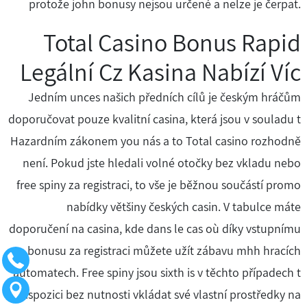
protože john bonusy nejsou určené a nelze je čerpat.
Total Casino Bonus Rapid
Legální Cz Kasina Nabízí Víc
Jedním unces našich předních cílů je českým hráčům
doporučovat pouze kvalitní casina, která jsou v souladu t
Hazardním zákonem you nás a to Total casino rozhodně
není. Pokud jste hledali volné otočky bez vkladu nebo
free spiny za registraci, to vše je běžnou součástí promo
nabídky většiny českých casin. V tabulce máte
doporučení na casina, kde dans le cas où díky vstupnímu
bonusu za registraci můžete užít zábavu mhh hracích
automatech. Free spiny jsou sixth is v těchto případech t
dispozici bez nutnosti vkládat své vlastní prostředky na