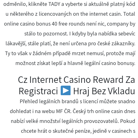
odměnilo, klikněte TADY a vyberte si aktuálně platný kód
u některého z licencovaných on the internet casin. Total
online casino bonus 40 free rounds není nic, company by
stálo to pozornost. I kdyby byla nabídka sebevíc
lákavější, stále platí, že není určena pro české zákazníky.
Ty to však v žádném případě mrzet nemusí, protože mají
možnost získat lepší a hlavně legální casino bonusy.
Cz Internet Casino Reward Za
Registraci
Hraj Bez Vkladu
Přehled legálních brandů s licencí můžete snadno
dohledat i na webu MF ČR. Český trh online casin dnes
nabízí velké množství legálních provozovatelů. Pokud
chcete hrát o skutečné peníze, jedině v casinech s