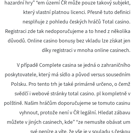
hazardní hry” “em území ČR může pouze takový subjekt,
který vlastní platnou licenci. Přesně tuto definici
nesplňuje z pohledu českých hráčů Total casino.
Registraci zde tak nedoporučujeme a to hned z několika
důvodů. Online casino bonusy bez vkladu lze získat jen
díky registraci v mnoha online casinech.
V případě Complete casina se jedná o zahraničního
poskytovatele, který má sídlo a původ versus sousedním
Polsku. Pro tento trh je také primárně určeno, o čemž
svědčí i webové stránky total casino. pl kompletně v
polštině. Našim hráčům doporučujeme se tomuto casinu
vyhnout, protože není v ČR legální. Hledat zábavu
můžete v jiných casinech, kde” “ze nemusíte obávat um
své peníze a víte, že vše je v souladu s českou