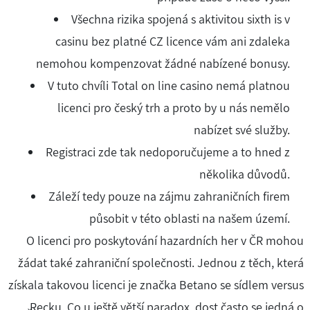
Všechna rizika spojená s aktivitou sixth is v
casinu bez platné CZ licence vám ani zdaleka
nemohou kompenzovat žádné nabízené bonusy.
V tuto chvíli Total on line casino nemá platnou
licenci pro český trh a proto by u nás nemělo
nabízet své služby.
Registraci zde tak nedoporučujeme a to hned z
několika důvodů.
Záleží tedy pouze na zájmu zahraničních firem
působit v této oblasti na našem území.
O licenci pro poskytování hazardních her v ČR mohou
žádat také zahraniční společnosti. Jednou z těch, která
získala takovou licenci je značka Betano se sídlem versus
Řecku. Co u ještě větší paradox, dost často se jedná o