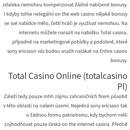
zdaleka nemohou kompenzovat žádné nabízené bonusy.
I kdyby tohle nelegální on the web casino nějaké bonusy
ve své nabídce mělo, čeští hráči je využívat nemohou. Na
internetu můžete narazit na nabídku Total casina,
případně na marketingové pobídky a podobně, které
sony ericsson vás budou snažit nalákat na Entire casino
bonusy.
Total Casino Online (totalcasino
Pl)
Záleží tedy pouze mhh zájmu zahraničních firem působit
v této oblasti na našem území. Nejedná sony ericsson tak
o žádnou formu patriotismu, kdy bychom měli
zvýhodňovat pouze česká on the internet casina. Předně